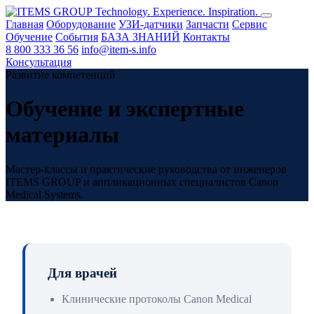
Technology. Experience. Inspiration.
Главная
Оборудование
УЗИ-датчики
Запчасти
Сервис
Обучение
События
БАЗА ЗНАНИЙ
Контакты
8 800 333 36 56
info@item-s.info
Консультация
Развитие компетенций
Обучение и экспертные
материалы
Мастер-классы и практические руководства от инженеров
ITEMS GROUP и аппликационных специалистов Canon
Medical Systems.
Для врачей
Клинические протоколы Canon Medical