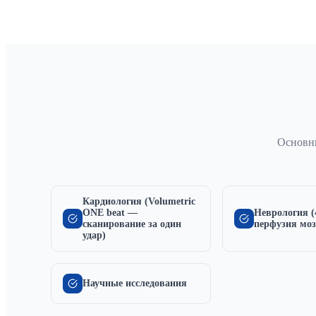
Основны
Кардиология (Volumetric
ONE beat —
Неврология (
сканирование за один
перфузия моз
удар)
Научные исследования