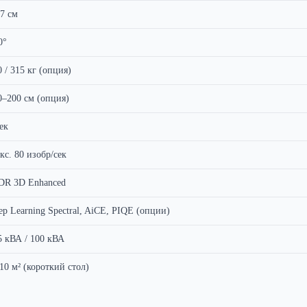
,7 см
0°
0 / 315 кг (опция)
0–200 см (опция)
ек
кс. 80 изобр/сек
DR 3D Enhanced
ep Learning Spectral, AiCE, PIQE (опции)
5 кВА / 100 кВА
 10 м² (короткий стол)