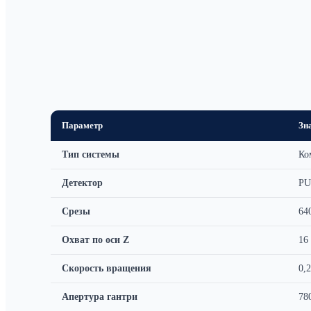
Параметр
Зн
Тип системы
Ко
Детектор
PU
Срезы
64
Охват по оси Z
16
Скорость вращения
0,2
Апертура гантри
78