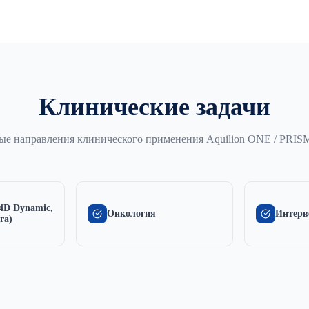
Клинические задачи
е направления клинического применения Aquilion ONE / PRISM
4D Dynamic,
Онкология
Интерв
га)