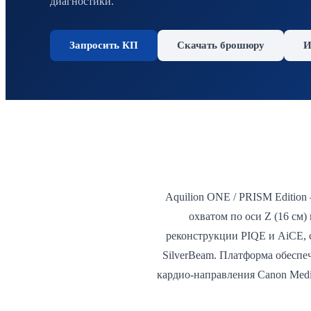
диагностики.
Запросить КП
Скачать брошюру
И
Aquilion ONE / PRISM Edition
охватом по оси Z (16 см
реконструкции PIQE и AiCE, с
SilverBeam. Платформа обеспе
кардио-направления Canon Medic