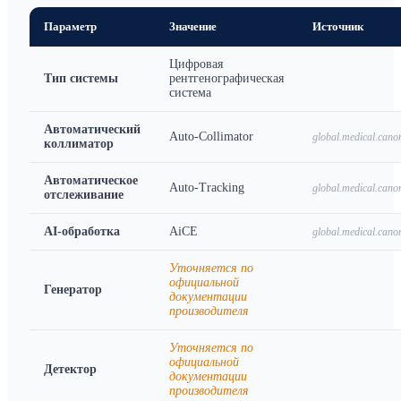
Параметр
Значение
Источник
Цифровая
Тип системы
рентгенографическая
система
Автоматический
Auto-Collimator
global.medical.cano
коллиматор
Автоматическое
Auto-Tracking
global.medical.cano
отслеживание
AI-обработка
AiCE
global.medical.cano
Уточняется по
официальной
Генератор
документации
производителя
Уточняется по
официальной
Детектор
документации
производителя