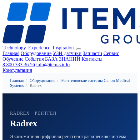
Technology. Experience. Inspiration.
Главная
Оборудование
УЗИ-датчики
Запчасти
Сервис
Обучение
События
БАЗА ЗНАНИЙ
Контакты
8 800 333 36 56
info@item-s.info
Консультация
Главная
/
Оборудование
/
Рентгеновские системы Canon Medical
Systems
/
Radrex
RADREX · РЕНТГЕН
Radrex
Экономичная цифровая рентгенографическая система