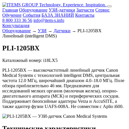
Technology. Experience. Inspiration.
Главная
Оборудование
УЗИ-датчики
Запчасти
Сервис
Обучение
События
БАЗА ЗНАНИЙ
Контакты
8 800 333 36 56
info@item-s.info
Консультация
Оборудование
→
УЗИ
→
Датчики
→ PLI-1205BX
Линейный (intelligent DMS)
PLI-1205BX
Каталожный номер: i18LX5
PLI-1205BX — высокочастотный линейный датчик Canon
Medical Systems с технологией intelligent DMS, центральная
частота 12.0 МГц, широчайший диапазон 4.0–18.0 МГц. Поле
обзора приблизительно 46 мм. Предназначен для
исследований мелких органов (молочная железа), опорно-
двигательного аппарата (МСК) и периферических сосудов.
Поддерживает биопсийные адаптеры Verza и AccuSITE, а
также адаптер фузии UAFS-008A. Не совместим с Aplio i600.
Технические характеристики