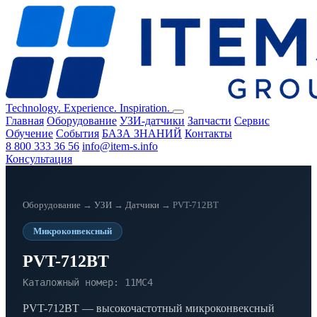
Technology. Experience. Inspiration.
Главная
Оборудование
УЗИ-датчики
Запчасти
Сервис
Обучение
События
БАЗА ЗНАНИЙ
Контакты
8 800 333 36 56
info@item-s.info
Консультация
Оборудование
→
УЗИ
→
Датчики
→ PVT-712BT
Микроконвексный
PVT-712BT
Каталожный номер: 11MC4
PVT-712BT — высокочастотный микроконвексный