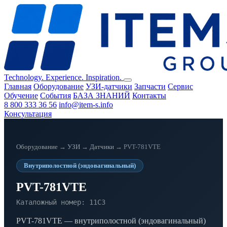
Technology. Experience. Inspiration.
Главная
Оборудование
УЗИ-датчики
Запчасти
Сервис
Обучение
События
БАЗА ЗНАНИЙ
Контакты
8 800 333 36 56
info@item-s.info
Консультация
Оборудование
→
УЗИ
→
Датчики
→ PVT-781VTE
Внутриполостной (эндовагинальный)
PVT-781VTE
Каталожный номер: 11C3
PVT-781VTE — внутриполостной (эндовагинальный)